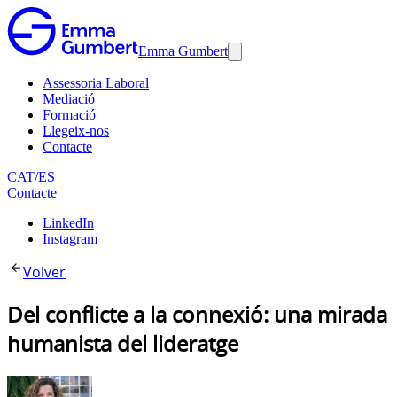
Emma Gumbert
Assessoria Laboral
Mediació
Formació
Llegeix-nos
Contacte
CAT
/
ES
Contacte
LinkedIn
Instagram
Volver
Del conflicte a la connexió: una mirada
humanista del lideratge