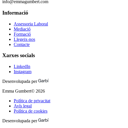
info@emmagumbert.com
Informació
Assessoria Laboral
Mediació
Formació
Llegeix-nos
Contacte
Xarxes socials
LinkedIn
Instagram
Desenvolupada per
Emma Gumbert©
2026
Política de privacitat
Avís legal
Política de cookies
Desenvolupada per